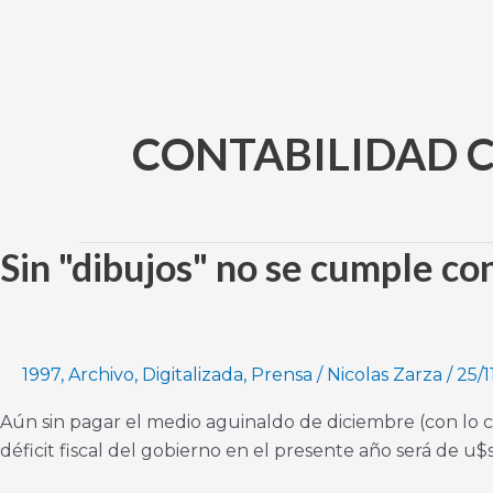
Ir
al
contenido
CONTABILIDAD 
Sin "dibujos" no se cumple co
Sin
"dibujos"
no
se
cumple
1997
,
Archivo
,
Digitalizada
,
Prensa
/
Nicolas Zarza
/
25/1
con
Aún sin pagar el medio aguinaldo de diciembre (con lo cu
el
déficit fiscal del gobierno en el presente año será de u$
FMI