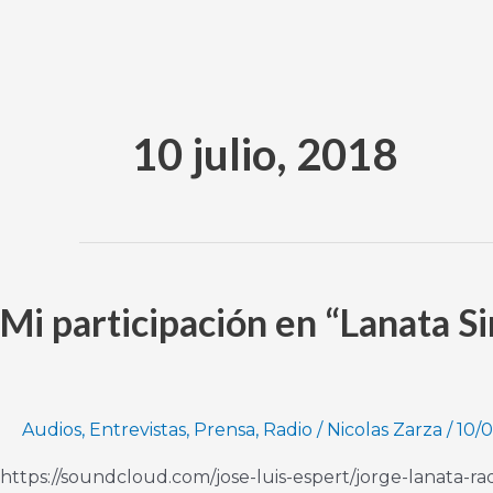
Ir
al
contenido
10 julio, 2018
Mi
participación
Mi participación en “Lanata S
en
“Lanata
Sin
Filtro
–
Audios
,
Entrevistas
,
Prensa
,
Radio
/
Nicolas Zarza
/
10/
10/07/2018
https://soundcloud.com/jose-luis-espert/jorge-lanata-r