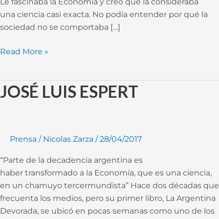
Le fascinaba la Economía y creo que la consideraba
una ciencia casi exacta. No podía entender por qué la
sociedad no se comportaba […]
Read More »
JOSÉ LUIS ESPERT
JOSÉ
LUIS
ESPERT
Prensa
/
Nicolas Zarza
/
28/04/2017
“Parte de la decadencia argentina es
haber transformado a la Economía, que es una ciencia,
en un chamuyo tercermundista” Hace dos décadas que
frecuenta los medios, pero su primer libro, La Argentina
Devorada, se ubicó en pocas semanas como uno de los