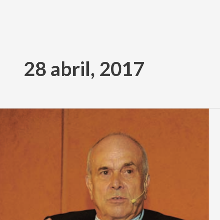
Ir
al
28 abril, 2017
contenido
Un
Ortodoxo
Justiciero