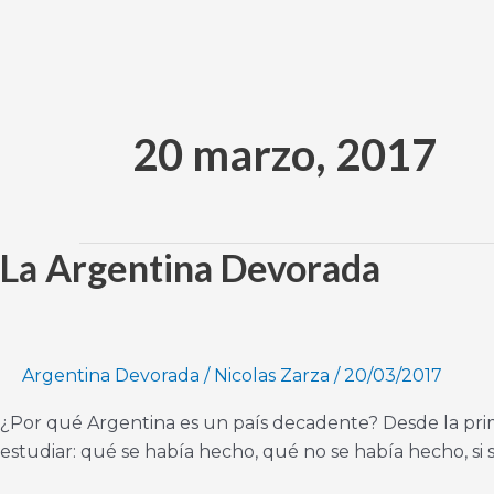
Ir
al
contenido
20 marzo, 2017
La Argentina Devorada
La
Argentina
Devorada
Argentina Devorada
/
Nicolas Zarza
/
20/03/2017
¿Por qué Argentina es un país decadente? Desde la pri
estudiar: qué se había hecho, qué no se había hecho, si s