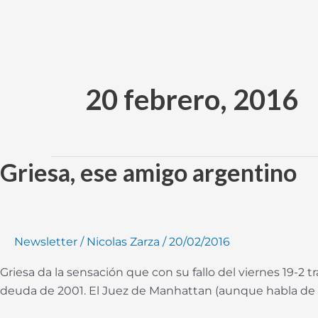
Ir
al
contenido
20 febrero, 2016
Griesa, ese amigo argentino
Griesa,
ese
amigo
argentino
Newsletter
/
Nicolas Zarza
/
20/02/2016
Griesa da la sensación que con su fallo del viernes 19-2 tr
deuda de 2001. El Juez de Manhattan (aunque habla de “w