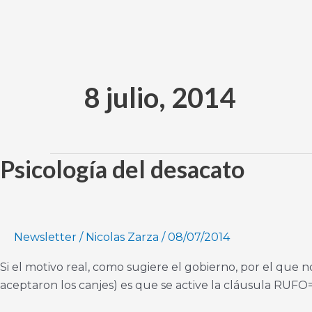
Ir
al
contenido
8 julio, 2014
Psicología del desacato
Psicología
del
desacato
Newsletter
/
Nicolas Zarza
/
08/07/2014
Si el motivo real, como sugiere el gobierno, por el que n
aceptaron los canjes) es que se active la cláusula RUF