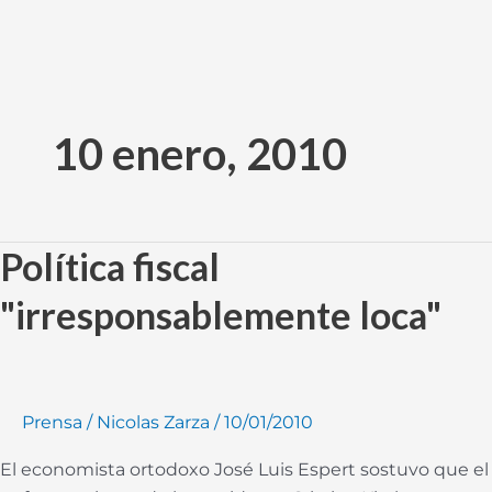
Ir
al
10 enero, 2010
contenido
Política fiscal
Política
fiscal
"irresponsablemente loca"
"irresponsablemente
loca"
Prensa
/
Nicolas Zarza
/
10/01/2010
El economista ortodoxo José Luis Espert sostuvo que el