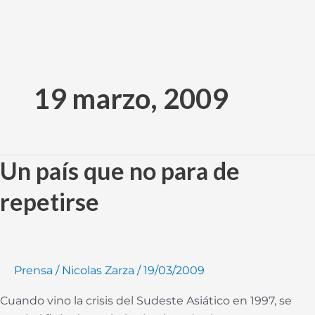
Ir
al
19 marzo, 2009
contenido
Un país que no para de
Un
país
repetirse
que
no
para
de
Prensa
/
Nicolas Zarza
/
19/03/2009
repetirse
Cuando vino la crisis del Sudeste Asiático en 1997, se