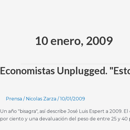
Ir
al
contenido
10 enero, 2009
Economistas Unplugged. "Est
Economistas
Unplugged.
"Estoy
comprando
dólares"
Prensa
/
Nicolas Zarza
/
10/01/2009
Un año "bisagra", así describe José Luis Espert a 2009. 
por ciento y una devaluación del peso de entre 25 y 40 p