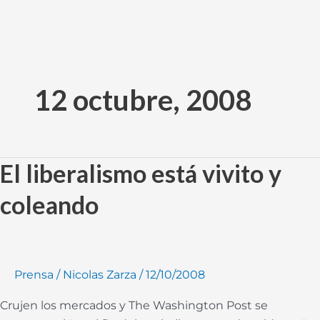
Ir
al
12 octubre, 2008
contenido
El liberalismo está vivito y
El
liberalismo
coleando
está
vivito
y
coleando
Prensa
/
Nicolas Zarza
/
12/10/2008
Crujen los mercados y The Washington Post se