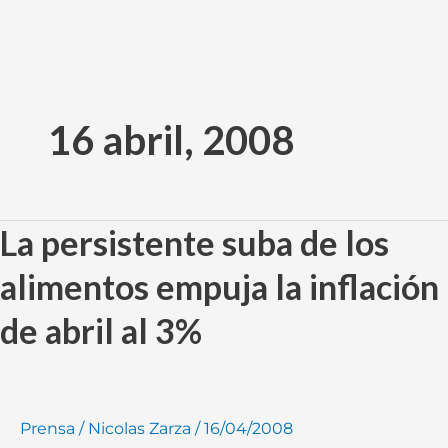
Ir
al
16 abril, 2008
contenido
La persistente suba de los
La
persistente
alimentos empuja la inflación
suba
de
de abril al 3%
los
alimentos
empuja
la
Prensa
/
Nicolas Zarza
/
16/04/2008
inflación