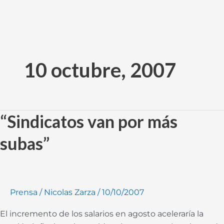
Ir
al
10 octubre, 2007
contenido
“Sindicatos van por más
“Sindicatos
van
subas”
por
más
subas”
Prensa
/
Nicolas Zarza
/
10/10/2007
El incremento de los salarios en agosto aceleraría la