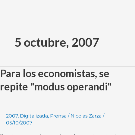
Ir
al
5 octubre, 2007
contenido
Para los economistas, se
Para
los
repite "modus operandi"
economistas,
se
repite
"modus
2007
,
Digitalizada
,
Prensa
/
Nicolas Zarza
/
operandi"
05/10/2007