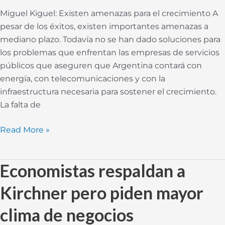
la
Miguel Kiguel: Existen amenazas para el crecimiento A
asunción
pesar de los éxitos, existen importantes amenazas a
de
mediano plazo. Todavía no se han dado soluciones para
Kirchner
los problemas que enfrentan las empresas de servicios
públicos que aseguren que Argentina contará con
energía, con telecomunicaciones y con la
infraestructura necesaria para sostener el crecimiento.
La falta de
Read More »
Economistas respaldan a
Economistas
respaldan
Kirchner pero piden mayor
a
Kirchner
clima de negocios
pero