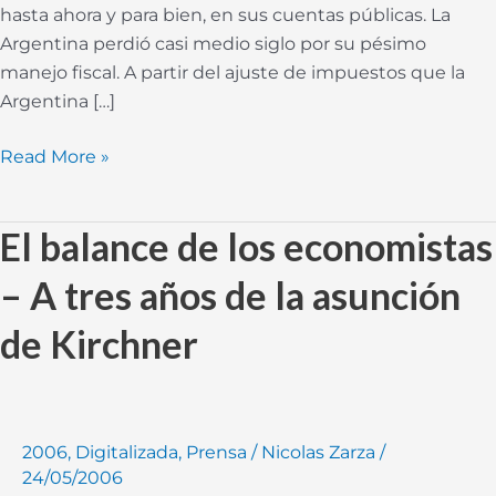
hasta ahora y para bien, en sus cuentas públicas. La
Argentina perdió casi medio siglo por su pésimo
manejo fiscal. A partir del ajuste de impuestos que la
Argentina […]
Read More »
El balance de los economistas
El
balance
– A tres años de la asunción
de
los
de Kirchner
economistas
–
A
tres
2006
,
Digitalizada
,
Prensa
/
Nicolas Zarza
/
años
24/05/2006
de