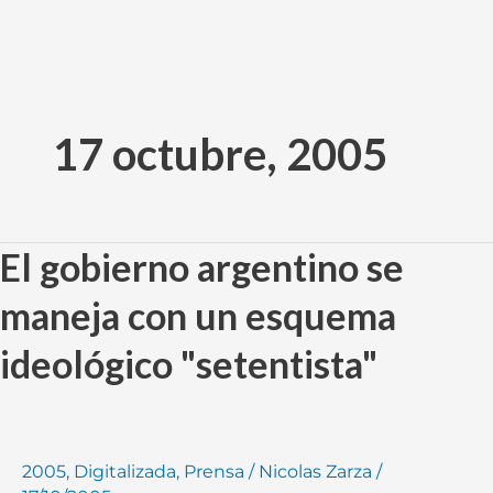
Ir
al
17 octubre, 2005
contenido
El gobierno argentino se
El
gobierno
maneja con un esquema
argentino
se
ideológico "setentista"
maneja
con
un
esquema
2005
,
Digitalizada
,
Prensa
/
Nicolas Zarza
/
ideológico