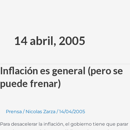
Ir
al
14 abril, 2005
contenido
Inflación es general (pero se
Inflación
es
puede frenar)
general
(pero
se
puede
Prensa
/
Nicolas Zarza
/
14/04/2005
frenar)
Para desacelerar la inflación, el gobierno tiene que parar