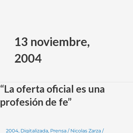
Ir
al
13 noviembre,
contenido
2004
“La oferta oficial es una
“La
oferta
profesión de fe”
oficial
es
una
profesión
2004
,
Digitalizada
,
Prensa
/
Nicolas Zarza
/
de