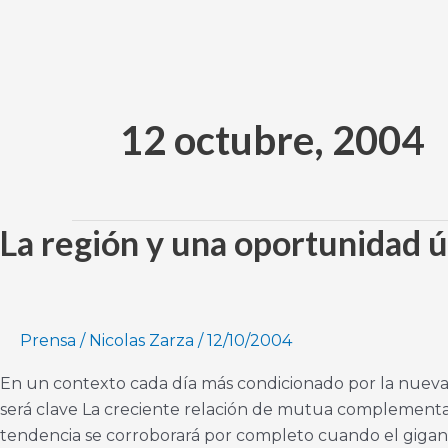
Ir
al
contenido
12 octubre, 2004
La región y una oportunidad ú
La
región
y
una
oportunidad
Prensa
/
Nicolas Zarza
/
12/10/2004
única
En un contexto cada día más condicionado por la nueva 
será clave La creciente relación de mutua complementar
tendencia se corroborará por completo cuando el gigante