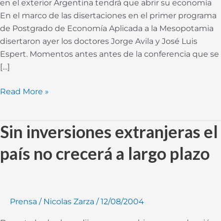
en el exterior Argentina tendrá que abrir su economía
plazo
En el marco de las disertaciones en el primer programa
de Postgrado de Economía Aplicada a la Mesopotamia
disertaron ayer los doctores Jorge Avila y José Luis
Espert. Momentos antes antes de la conferencia que se
[…]
Read More »
Sin inversiones extranjeras el
Sin
inversiones
país no crecerá a largo plazo
extranjeras
el
país
no
Prensa
/
Nicolas Zarza
/
12/08/2004
crecerá
a