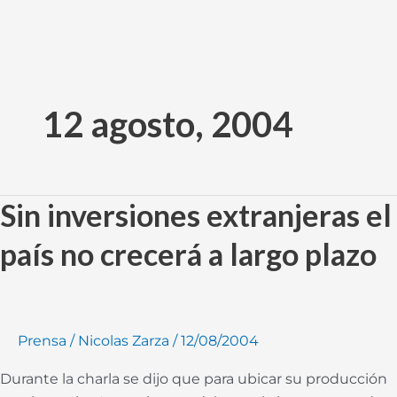
Ir
al
12 agosto, 2004
contenido
Sin inversiones extranjeras el
Sin
inversiones
país no crecerá a largo plazo
extranjeras
el
país
no
Prensa
/
Nicolas Zarza
/
12/08/2004
crecerá
a
Durante la charla se dijo que para ubicar su producción
largo