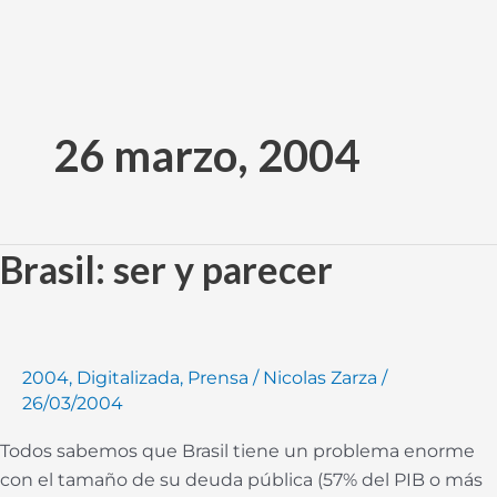
Ir
al
26 marzo, 2004
contenido
Brasil: ser y parecer
Brasil:
ser
y
parecer
2004
,
Digitalizada
,
Prensa
/
Nicolas Zarza
/
26/03/2004
Todos sabemos que Brasil tiene un problema enorme
con el tamaño de su deuda pública (57% del PIB o más