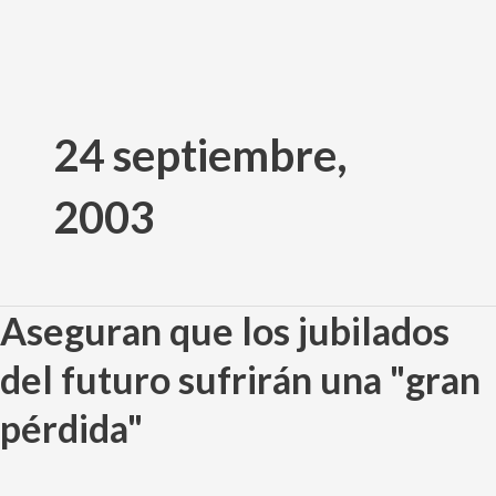
Ir
al
24 septiembre,
contenido
2003
Aseguran que los jubilados
Aseguran
que
del futuro sufrirán una "gran
los
jubilados
pérdida"
del
futuro
sufrirán