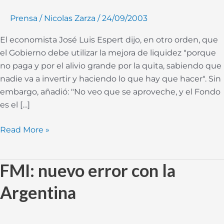
una
Prensa
/
Nicolas Zarza
/
24/09/2003
"gran
pérdida"
El economista José Luis Espert dijo, en otro orden, que
el Gobierno debe utilizar la mejora de liquidez "porque
no paga y por el alivio grande por la quita, sabiendo que
nadie va a invertir y haciendo lo que hay que hacer". Sin
embargo, añadió: "No veo que se aproveche, y el Fondo
es el […]
Read More »
FMI: nuevo error con la
FMI:
nuevo
Argentina
error
con
la