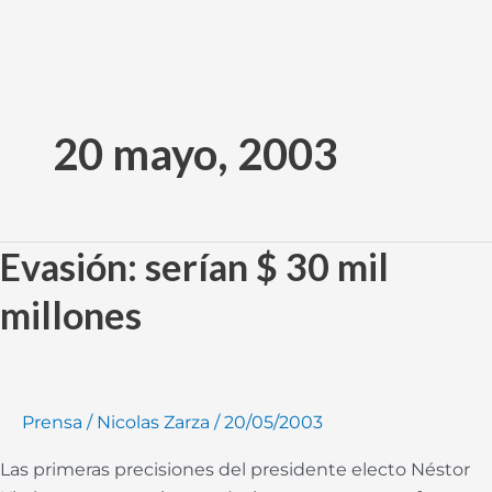
Ir
al
20 mayo, 2003
contenido
Evasión: serían $ 30 mil
Evasión:
serían
millones
$
30
mil
millones
Prensa
/
Nicolas Zarza
/
20/05/2003
Las primeras precisiones del presidente electo Néstor