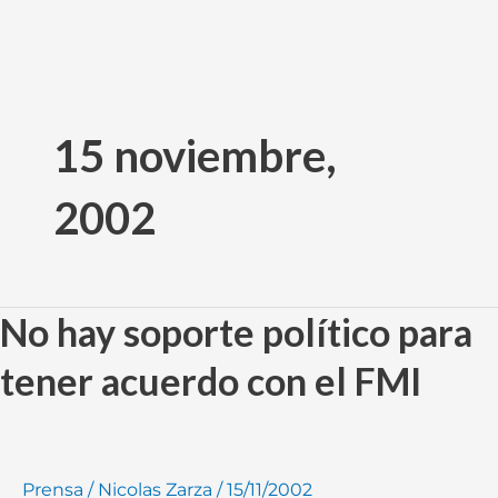
Ir
al
15 noviembre,
contenido
2002
No hay soporte político para
No
hay
tener acuerdo con el FMI
soporte
político
para
tener
Prensa
/
Nicolas Zarza
/
15/11/2002
acuerdo