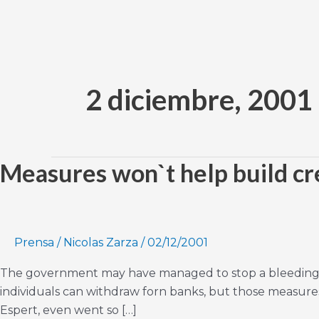
Ir
al
contenido
2 diciembre, 2001
Measures won`t help build cre
Measures
won`t
help
build
credibility
Prensa
/
Nicolas Zarza
/
02/12/2001
The government may have managed to stop a bleeding fli
individuals can withdraw forn banks, but those measures 
Espert, even went so […]