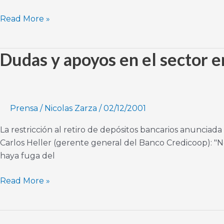
Read More »
Dudas y apoyos en el sector 
Dudas
y
apoyos
en
el
Prensa
/
Nicolas Zarza
/
02/12/2001
sector
La restricción al retiro de depósitos bancarios anuncia
empresarial
Carlos Heller (gerente general del Banco Credicoop): "N
haya fuga del
Read More »