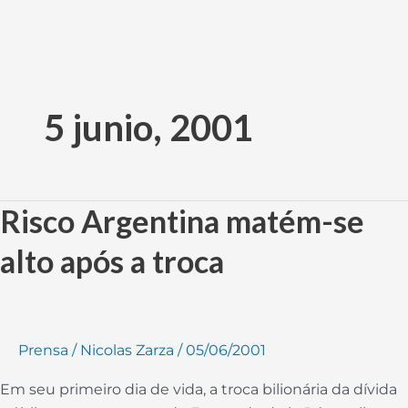
Ir
al
5 junio, 2001
contenido
Risco Argentina matém-se
Risco
Argentina
alto após a troca
matém-
se
alto
após
Prensa
/
Nicolas Zarza
/
05/06/2001
a
troca
Em seu primeiro dia de vida, a troca bilionária da dívida