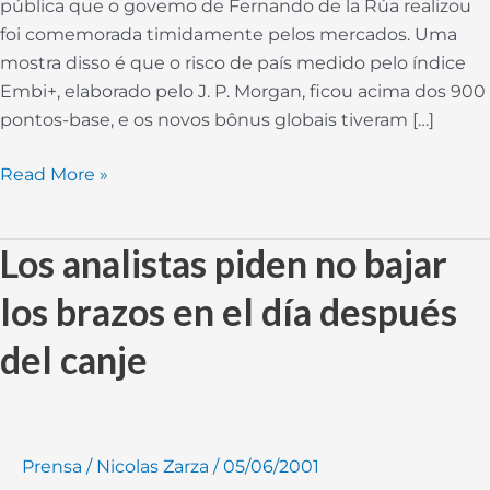
pública que o govemo de Fernando de la Rúa realizou
foi comemorada timidamente pelos mercados. Uma
mostra disso é que o risco de país medido pelo índice
Embi+, elaborado pelo J. P. Morgan, ficou acima dos 900
pontos-base, e os novos bônus globais tiveram […]
Read More »
Los analistas piden no bajar
Los
analistas
los brazos en el día después
piden
no
del canje
bajar
los
brazos
en
Prensa
/
Nicolas Zarza
/
05/06/2001
el