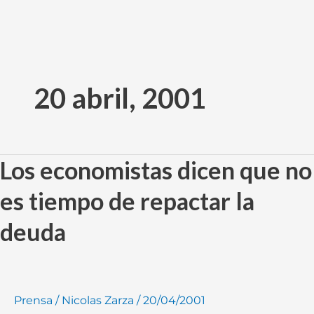
Ir
al
20 abril, 2001
contenido
Los economistas dicen que no
Los
economistas
es tiempo de repactar la
dicen
que
deuda
no
es
tiempo
de
Prensa
/
Nicolas Zarza
/
20/04/2001
repactar