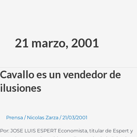
Ir
al
21 marzo, 2001
contenido
Cavallo es un vendedor de
Cavallo
es
ilusiones
un
vendedor
de
ilusiones
Prensa
/
Nicolas Zarza
/
21/03/2001
Por: JOSE LUIS ESPERT Economista, titular de Espert y