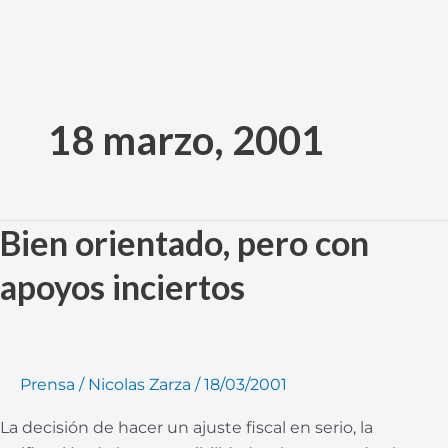
Ir
al
18 marzo, 2001
contenido
Bien orientado, pero con
Bien
orientado,
apoyos inciertos
pero
con
apoyos
inciertos
Prensa
/
Nicolas Zarza
/
18/03/2001
La decisión de hacer un ajuste fiscal en serio, la