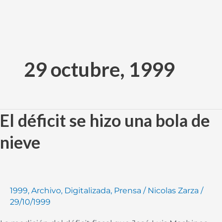
Ir
al
29 octubre, 1999
contenido
El déficit se hizo una bola de
El
déficit
nieve
se
hizo
una
bola
1999
,
Archivo
,
Digitalizada
,
Prensa
/
Nicolas Zarza
/
de
29/10/1999
nieve