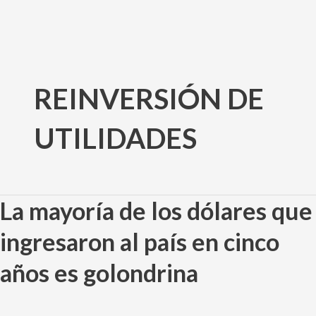
Ir
al
REINVERSIÓN DE
contenido
UTILIDADES
La mayoría de los dólares que
La
mayoría
ingresaron al país en cinco
de
los
años es golondrina
dólares
que
ingresaron