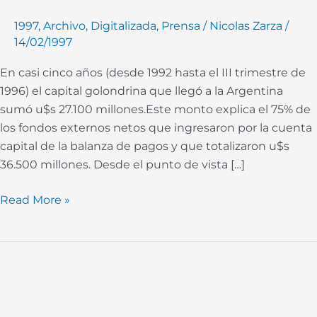
al
1997
,
Archivo
,
Digitalizada
,
Prensa
/
Nicolas Zarza
/
país
14/02/1997
en
cinco
En casi cinco años (desde 1992 hasta el III trimestre de
años
1996) el capital golondrina que llegó a la Argentina
es
sumó u$s 27.100 millones.Este monto explica el 75% de
golondrina
los fondos externos netos que ingresaron por la cuenta
capital de la balanza de pagos y que totalizaron u$s
36.500 millones. Desde el punto de vista […]
Read More »