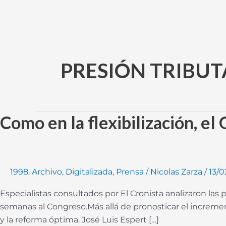
Ir
al
contenido
PRESIÓN TRIBUT
Como en la flexibilización, el
Como
en
la
flexibilización,
el
1998
,
Archivo
,
Digitalizada
,
Prensa
/
Nicolas Zarza
/
13/0
Gobierno
Especialistas consultados por El Cronista analizaron las 
marcha
semanas al Congreso.Más allá de pronosticar el incremento
al
y la reforma óptima. José Luis Espert […]
posibilismo