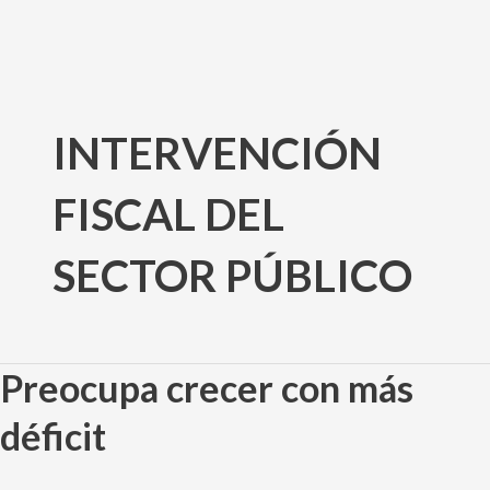
Ir
al
INTERVENCIÓN
contenido
FISCAL DEL
SECTOR PÚBLICO
Preocupa crecer con más
Preocupa
crecer
déficit
con
más