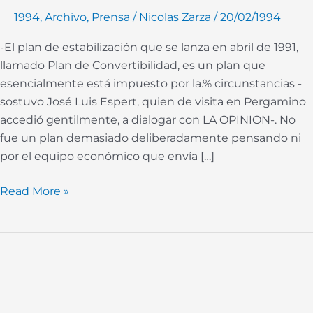
es
1994
,
Archivo
,
Prensa
/
Nicolas Zarza
/
20/02/1994
lo
-El plan de estabilización que se lanza en abril de 1991,
que
llamado Plan de Convertibilidad, es un plan que
provoca
esencialmente está impuesto por la.% circunstancias -
la
sostuvo José Luis Espert, quien de visita en Pergamino
caída
accedió gentilmente, a dialogar con LA OPINION-. No
de
fue un plan demasiado deliberadamente pensando ni
estos
por el equipo económico que envía […]
planes
Read More »