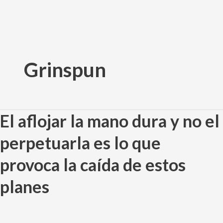
Ir
al
Grinspun
contenido
El aflojar la mano dura y no el
El
aflojar
perpetuarla es lo que
la
mano
provoca la caída de estos
dura
y
planes
no
el
perpetuarla