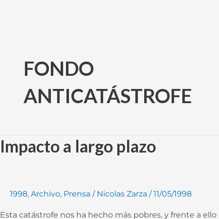
Ir
al
FONDO
contenido
ANTICATÁSTROFE
Impacto a largo plazo
Impacto
a
largo
plazo
1998
,
Archivo
,
Prensa
/
Nicolas Zarza
/
11/05/1998
Esta catástrofe nos ha hecho más pobres, y frente a ello