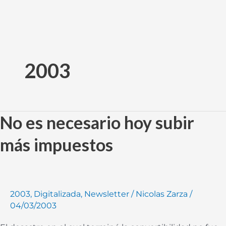
Ir
al
2003
contenido
No es necesario hoy subir
No
es
más impuestos
necesario
hoy
subir
más
2003
,
Digitalizada
,
Newsletter
/
Nicolas Zarza
/
impuestos
04/03/2003