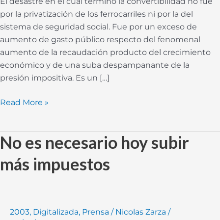
El desastre en el cual terminó la convertibilidad no fue
por la privatización de los ferrocarriles ni por la del
sistema de seguridad social. Fue por un exceso de
aumento de gasto público respecto del fenomenal
aumento de la recaudación producto del crecimiento
económico y de una suba despampanante de la
presión impositiva. Es un […]
Read More »
No es necesario hoy subir
No
es
más impuestos
necesario
hoy
subir
más
2003
,
Digitalizada
,
Prensa
/
Nicolas Zarza
/
impuestos