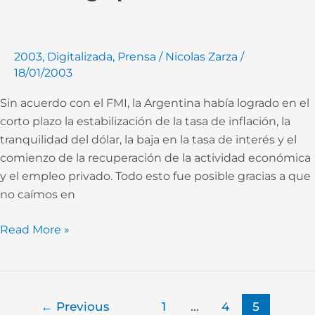
FMI:
Esencial
en
2003
,
Digitalizada
,
Prensa
/
Nicolas Zarza
/
el
18/01/2003
largo
plazo
Sin acuerdo con el FMI, la Argentina había logrado en el
corto plazo la estabilización de la tasa de inflación, la
tranquilidad del dólar, la baja en la tasa de interés y el
comienzo de la recuperación de la actividad económica
y el empleo privado. Todo esto fue posible gracias a que
no caímos en
Read More »
←
Previous
1
…
4
5