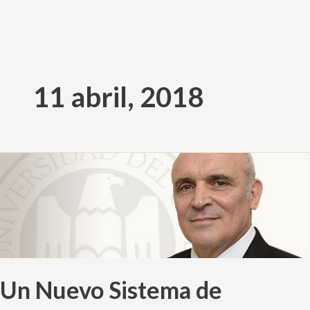
Ir
al
11 abril, 2018
contenido
Un
Nuevo
Sistema
de
Correspondencia
CIIU
3.0-
Un Nuevo Sistema de
CAES
2000