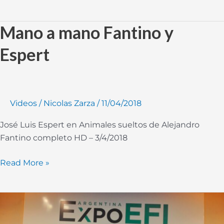
Mano a mano Fantino y
Mano
a
Espert
mano
Fantino
y
Espert
Videos
/
Nicolas Zarza
/
11/04/2018
José Luis Espert en Animales sueltos de Alejandro
Fantino completo HD – 3/4/2018
Read More »
Exposición
en