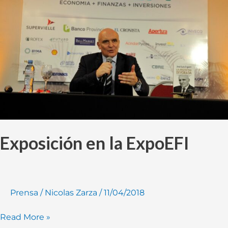
la
ExpoEFI
Exposición en la ExpoEFI
Prensa
/
Nicolas Zarza
/
11/04/2018
Read More »