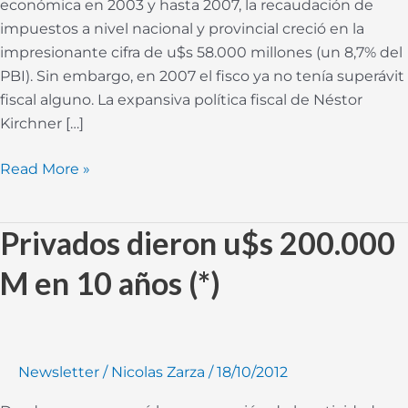
económica en 2003 y hasta 2007, la recaudación de
impuestos a nivel nacional y provincial creció en la
impresionante cifra de u$s 58.000 millones (un 8,7% del
PBI). Sin embargo, en 2007 el fisco ya no tenía superávit
fiscal alguno. La expansiva política fiscal de Néstor
Kirchner […]
Read More »
Privados dieron u$s 200.000
Privados
dieron
M en 10 años (*)
u$s
200.000
M
en
Newsletter
/
Nicolas Zarza
/
18/10/2012
10
años