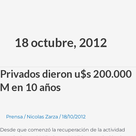
Ir
al
18 octubre, 2012
contenido
Privados dieron u$s 200.000
Privados
dieron
M en 10 años
u$s
200.000
M
en
Prensa
/
Nicolas Zarza
/
18/10/2012
10
años
Desde que comenzó la recuperación de la actividad