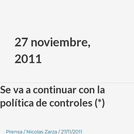
Ir
al
27 noviembre,
contenido
2011
Se va a continuar con la
Se
va
política de controles (*)
a
continuar
con
la
Prensa
/
Nicolas Zarza
/
27/11/2011
política