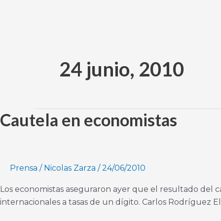
Ir
al
contenido
24 junio, 2010
Cautela en economistas
Cautela
en
economistas
Prensa
/
Nicolas Zarza
/
24/06/2010
Los economistas aseguraron ayer que el resultado del ca
internacionales a tasas de un dígito. Carlos Rodríguez 