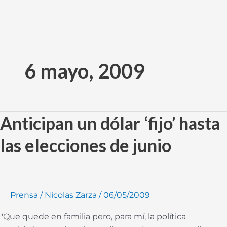
Ir
al
6 mayo, 2009
contenido
Anticipan un dólar ‘fijo’ hasta
Anticipan
un
las elecciones de junio
dólar
‘fijo’
hasta
las
Prensa
/
Nicolas Zarza
/
06/05/2009
elecciones
de
"Que quede en familia pero, para mí, la política
junio