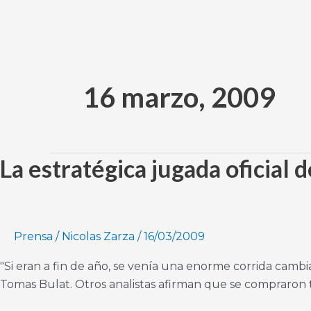
Ir
al
contenido
16 marzo, 2009
La estratégica jugada oficial de
La
estratégica
jugada
oficial
de
Prensa
/
Nicolas Zarza
/
16/03/2009
adelantar
"Si eran a fin de año, se venía una enorme corrida cambia
las
Tomas Bulat. Otros analistas afirman que se compraron tr
elecciones
por