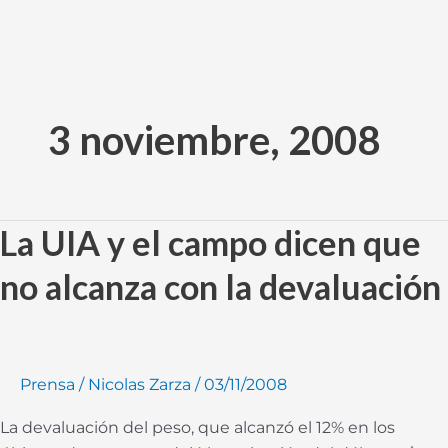
Ir
al
3 noviembre, 2008
contenido
La UIA y el campo dicen que
La
UIA
no alcanza con la devaluación
y
el
campo
dicen
Prensa
/
Nicolas Zarza
/
03/11/2008
que
no
La devaluación del peso, que alcanzó el 12% en los
alcanza