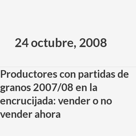
Ir
al
24 octubre, 2008
contenido
Productores con partidas de
Productores
con
granos 2007/08 en la
partidas
de
encrucijada: vender o no
granos
2007/08
vender ahora
en
la
encrucijada: