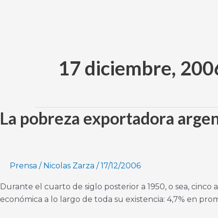
Ir
al
contenido
17 diciembre, 200
La pobreza exportadora argen
La
pobreza
exportadora
argentina
Prensa
/
Nicolas Zarza
/
17/12/2006
Durante el cuarto de siglo posterior a 1950, o sea, ci
económica a lo largo de toda su existencia: 4,7% en pro