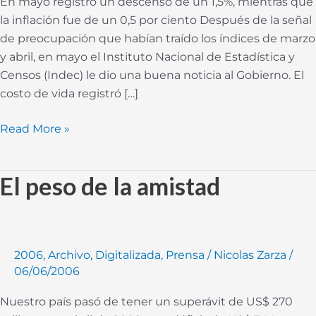
En mayo registró un descenso de un 1,5%, mientras que
tres
la inflación fue de un 0,5 por ciento Después de la señal
años
de preocupación que habían traído los índices de marzo
y abril, en mayo el Instituto Nacional de Estadística y
Censos (Indec) le dio una buena noticia al Gobierno. El
costo de vida registró […]
Read More »
El peso de la amistad
El
peso
de
la
amistad
2006
,
Archivo
,
Digitalizada
,
Prensa
/
Nicolas Zarza
/
06/06/2006
Nuestro país pasó de tener un superávit de US$ 270