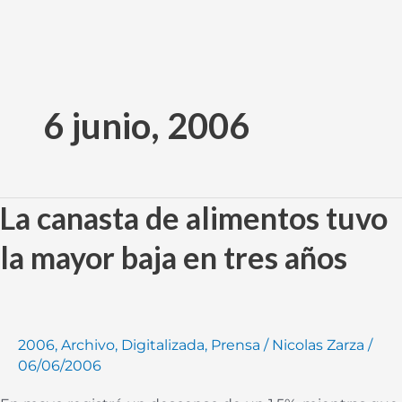
Ir
al
6 junio, 2006
contenido
La canasta de alimentos tuvo
La
canasta
la mayor baja en tres años
de
alimentos
tuvo
la
2006
,
Archivo
,
Digitalizada
,
Prensa
/
Nicolas Zarza
/
mayor
06/06/2006
baja
en