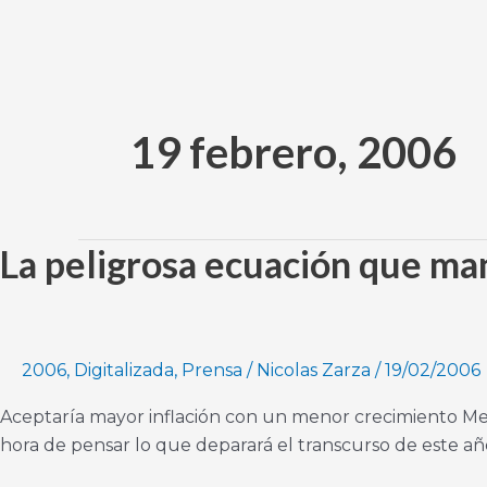
Ir
al
contenido
19 febrero, 2006
La peligrosa ecuación que ma
La
peligrosa
ecuación
que
maneja
2006
,
Digitalizada
,
Prensa
/
Nicolas Zarza
/
19/02/2006
el
Aceptaría mayor inflación con un menor crecimiento Meno
Gobierno
hora de pensar lo que deparará el transcurso de este año