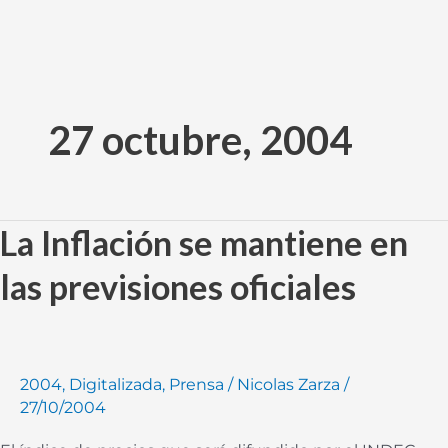
Ir
al
27 octubre, 2004
contenido
La Inflación se mantiene en
La
Inflación
las previsiones oficiales
se
mantiene
en
las
2004
,
Digitalizada
,
Prensa
/
Nicolas Zarza
/
previsiones
27/10/2004
oficiales