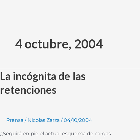
Ir
al
4 octubre, 2004
contenido
La incógnita de las
La
incógnita
retenciones
de
las
retenciones
Prensa
/
Nicolas Zarza
/
04/10/2004
¿Seguirá en pie el actual esquema de cargas