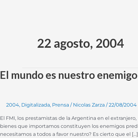
Ir
al
contenido
22 agosto, 2004
El mundo es nuestro enemigo
El
mundo
es
nuestro
enemigo
2004
,
Digitalizada
,
Prensa
/
Nicolas Zarza
/
22/08/2004
El FMI, los prestamistas de la Argentina en el extranjero
bienes que importamos constituyen los enemigos predil
necesitamos a todos a favor nuestro? Es cierto que el […]