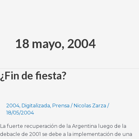
Ir
al
18 mayo, 2004
contenido
¿Fin de fiesta?
¿Fin
de
fiesta?
2004
,
Digitalizada
,
Prensa
/
Nicolas Zarza
/
18/05/2004
La fuerte recuperación de la Argentina luego de la
debacle de 2001 se debe a la implementación de una